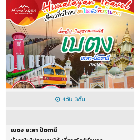
4วัน 3คืน
เบตง ยะลา ปัตตานี