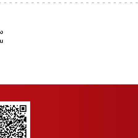
าง
าน