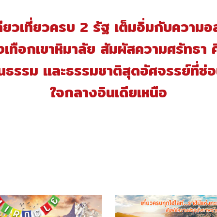
ดียวเที่ยวครบ 2 รัฐ เต็มอิ่มกับความอ
เทือกเขาหิมาลัย สัมผัสความศรัทธา 
นธรรม และธรรมชาติสุดอัศจรรย์ที่ซ่อน
ใจกลางอินเดียเหนือ