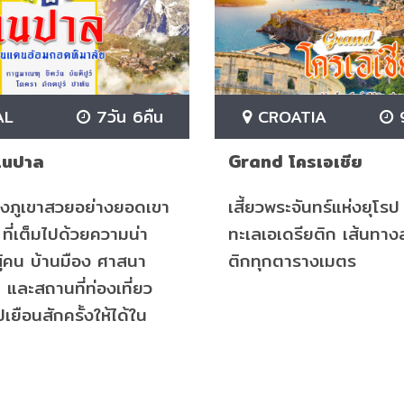
AL
7วัน 6คืน
CROATIA
9
เนปาล
Grand โครเอเชีย
่งภูเขาสวยอย่างยอดเขา
เสี้ยวพระจันทร์แห่งยุโรป 
ที่เต็มไปด้วยความน่า
ทะเลเอเดรียติก เส้นทา
ผู้คน บ้านมือง ศาสนา
ติกทุกตารางเมตร
และสถานที่ท่องเที่ยว
เยือนสักครั้งให้ได้ใน