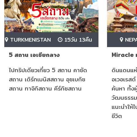
TURKMENISTAN
15วัน 13คืน
NEP
5 สถาน เอเชียกลาง
Miracle 
ไปทริปเดียวเที่ยว 5 สถาน คาซัด
ดินแดนแห
สถาน เติร์กเมนิสสถาน อุซเบกิซ
อเวอเรสต์ 
สถาน ทาจิกิสถาน คีร์กิซสถาน
ค้นหา ทั้ง
วัฒนธรรม 
แนะนำให้ไป
ชีวิต