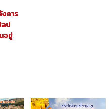
ลังการ
ศิลป
อยู่