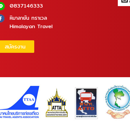
0837146333
หิมาลายัน ทราเวล
Himalayan Travel
สมัครงาน