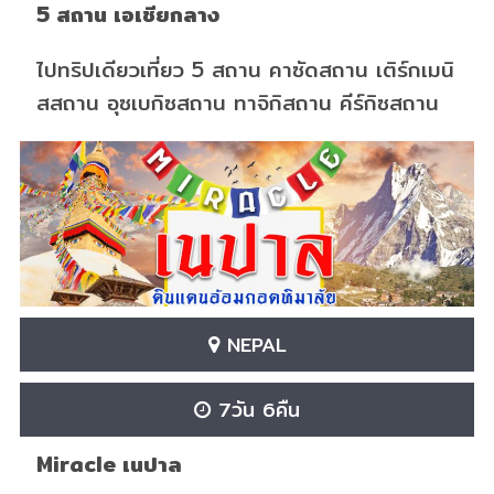
5 สถาน เอเชียกลาง
ไปทริปเดียวเที่ยว 5 สถาน คาซัดสถาน เติร์กเมนิ
สสถาน อุซเบกิซสถาน ทาจิกิสถาน คีร์กิซสถาน
NEPAL
7วัน 6คืน
Miracle เนปาล