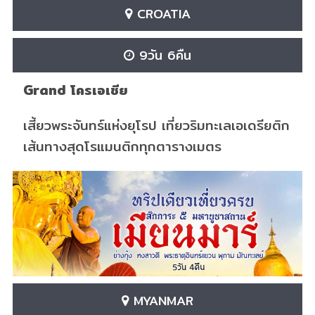
CROATIA
9วัน 6คืน
Grand โครเอเชีย
เสี้ยวพระจันทร์แห่งยุโรป เที่ยวริมทะเลเอเดรียติก
เส้นทางสุดโรแมนติกทุกตารางเมตร
MYANMAR