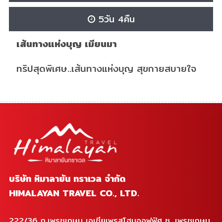
5วัน 4คืน
เส้นทางแห่งบุญ เมียนมา
ทริปสุดพิเศษ..เส้นทางแห่งบุญ สุขกายสบายใจ
บริษัท หิมาลายัน ทราเวล จำกัด
HIMALAYAN TRAVEL CO., LTD.
222/36 ถ.เพรชเกษม เอเชียเพรสโฮมออฟฟิศ ซ. เพรชเกษม