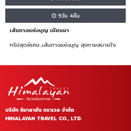
5วัน 4คืน
เส้นทางแห่งบุญ เมียนมา
ทริปสุดพิเศษ..เส้นทางแห่งบุญ สุขกายสบายใจ
บริษัท หิมาลายัน ทราเวล จำกัด
HIMALAYAN TRAVEL CO., LTD.