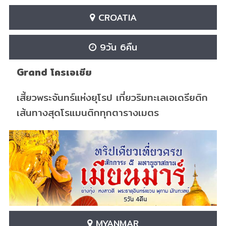
CROATIA
9วัน 6คืน
Grand โครเอเชีย
เสี้ยวพระจันทร์แห่งยุโรป เที่ยวริมทะเลเอเดรียติก
เส้นทางสุดโรแมนติกทุกตารางเมตร
MYANMAR