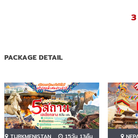
3
PACKAGE DETAIL
TURKMENISTAN
15วัน 13คืน
NEP