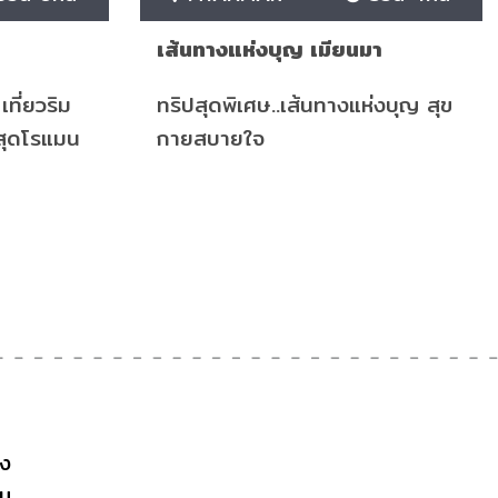
เส้นทางแห่งบุญ เมียนมา
เที่ยวริม
ทริปสุดพิเศษ..เส้นทางแห่งบุญ สุข
งสุดโรแมน
กายสบายใจ
าง
าน