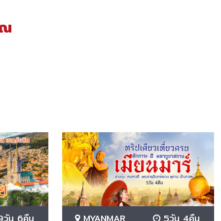
าณ
วัน 6คืน
MYANMAR
5วัน 4คืน