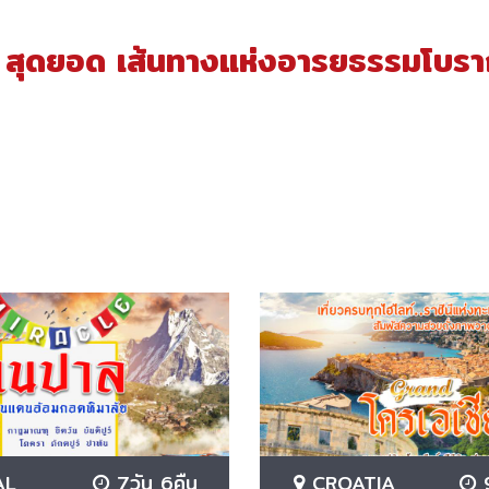
 สุดยอด เส้นทางแห่งอารยธรรมโบร
AL
7วัน 6คืน
CROATIA
9