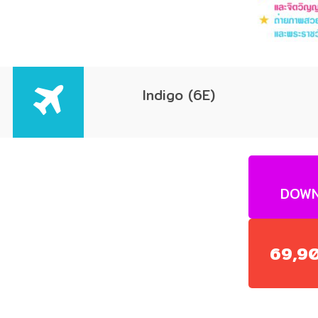
Indigo (6E)
DOWN
69,9