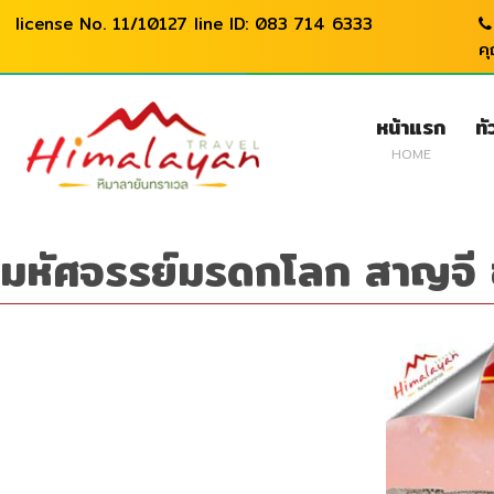
license No. 11/10127 line ID: 083 714 6333
ค
หน้าแรก
ทั
HOME
มหัศจรรย์มรดกโลก สาญจี ข