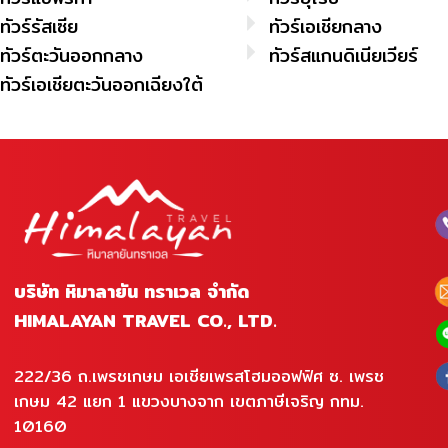
ทัวร์รัสเซีย
ทัวร์เอเชียกลาง
ทัวร์ตะวันออกกลาง
ทัวร์สแกนดิเนียเวียร์
ทัวร์เอเชียตะวันออกเฉียงใต้
บริษัท หิมาลายัน ทราเวล จำกัด
HIMALAYAN TRAVEL CO., LTD.
222/36 ถ.เพรชเกษม เอเชียเพรสโฮมออฟฟิศ ซ. เพรช
เกษม 42 แยก 1 แขวงบางจาก เขตภาษีเจริญ กทม.
10160