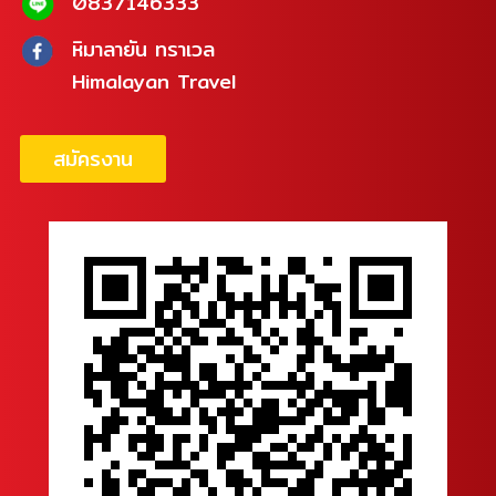
0837146333
หิมาลายัน ทราเวล
Himalayan Travel
สมัครงาน