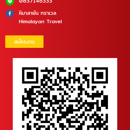
0837146333
หิมาลายัน ทราเวล
Himalayan Travel
สมัครงาน