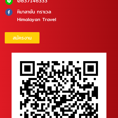
0837146333
หิมาลายัน ทราเวล
Himalayan Travel
สมัครงาน